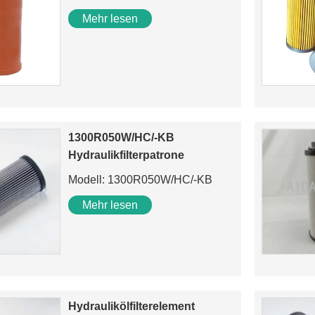
88290001-129 Luftzylinder
Mehr lesen
1300R050W/HC/-KB
Hydraulikfilterpatrone
Modell: 1300R050W/HC/-KB
Mehr lesen
Hydraulikölfilterelement