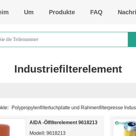
eim
Um
Produkte
FAQ
Nachr
Industriefilterelement
kte:
Polypropylenfiltertuchplatte und Rahmenfilterpresse Industr
Dichtungstätigkeit für 88290004-428
AIDA -Ölfilterelement 9618213
Luftkompressorflüssigkeit
88290017-431 Luftkompressorteile
Modell: 9618213