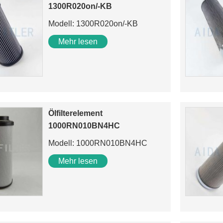
1300R020on/-KB
Modell: 1300R020on/-KB
Mehr lesen
Ölfilterelement
1000RN010BN4HC
Modell: 1000RN010BN4HC
Mehr lesen