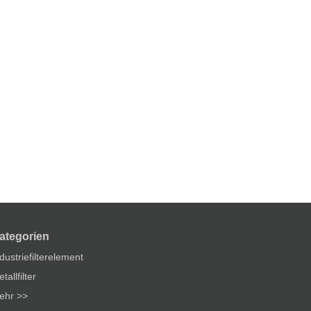
ategorien
dustriefilterelement
tallfilter
ehr >>