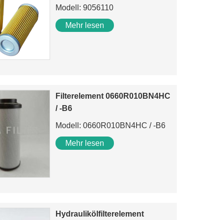
Modell: 9056110
Mehr lesen
Filterelement 0660R010BN4HC
/ -B6
Modell: 0660R010BN4HC / -B6
Mehr lesen
Hydraulikölfilterelement