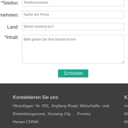
*
Telefon:
rnehmen:
Land:
*
Inhalt:
Schicken
Kontaktieren Sie uns
K
Hinzufügen: Nr. 001, Jingfang Road, Wirtschafts- und
In
Entwicklungszone, Xinxiang City ， Provinz
Me
Henan.CHINA.
M