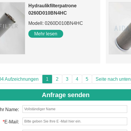
Hydraulikfilterpatrone
0260D010BN4HC
Modell: 0260D010BN4HC
Mehr lesen
04 Aufzeichnungen
1
2
3
4
5
Seite nach unten
Anfrage senden
Ihr Name:
*
E-Mail: