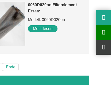
0060D020on Filterelement
Ersatz
Modell: 0060D020on
Mehr lesen
Ende