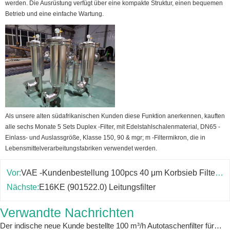
werden. Die Ausrüstung verfügt über eine kompakte Struktur, einen bequemen
Betrieb und eine einfache Wartung.
Als unsere alten südafrikanischen Kunden diese Funktion anerkennen, kauften
alle sechs Monate 5 Sets Duplex -Filter, mit Edelstahlschalenmaterial, DN65 -
Einlass- und Auslassgröße, Klasse 150, 90 & mgr; m -Filtermikron, die in
Lebensmittelverarbeitungsfabriken verwendet werden.
Vor:
VAE -Kundenbestellung 100pcs 40 μm Korbsieb Filterelement für Öl- und Gasfirma
Nächste:
E16KE (901522.0) Leitungsfilter
Verwandte Nachrichten
Der indische neue Kunde bestellte 100 m³/h Autotaschenfilter für die Verwendung von Abwasserbehandlungen